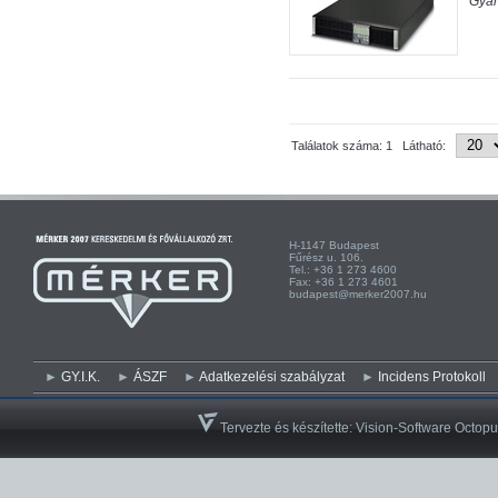
Gyá
Találatok száma: 1 Látható:
H-1147 Budapest H-
Fűrész u. 106. Kist
Tel.: +36 1 273 4600 Te
Fax: +36 1 273 4601 Fa
budapest@merker2007.hu ege
GY.I.K.
ÁSZF
Adatkezelési szabályzat
Incidens Protokoll
Tervezte és készítette:
Vision-Software Octopu