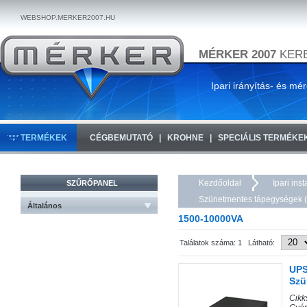
WEBSHOP.MERKER2007.HU
MÉRKER 2007
KERE
Ipari irányítás- és mé
TERMÉKEK
CÉGBEMUTATÓ
KROHNE
SPECIÁLIS TERMÉKE
Kezdőoldal
Ipari ins
SZŰRŐPANEL
Szünetmentes tápegységek 
Általános
1500-10000VA
Találatok száma: 1 Látható:
UPS
Szü
Cik