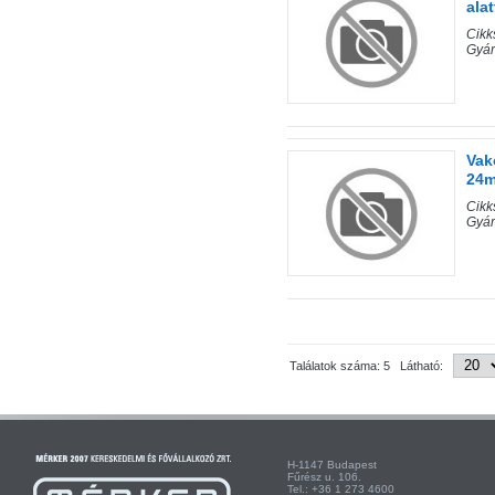
ala
Cik
Gyár
Vak
24m
Cikk
Gyár
Találatok száma: 5 Látható:
H-1147 Budapest H-
Fűrész u. 106. Kist
Tel.: +36 1 273 4600 Te