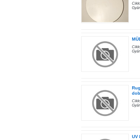
Cik
Gyár
MÜD
Cik
Gyár
Rug
dob
Cik
Gyár
UV 