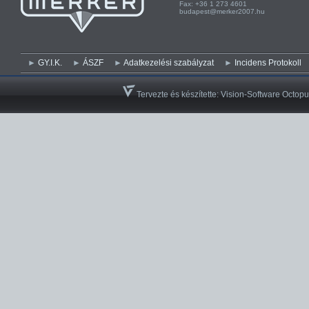
Fax: +36 1 273 4601 Fa
budapest@merker2007.hu ege
GY.I.K.
ÁSZF
Adatkezelési szabályzat
Incidens Protokoll
Tervezte és készítette:
Vision-Software Octopu