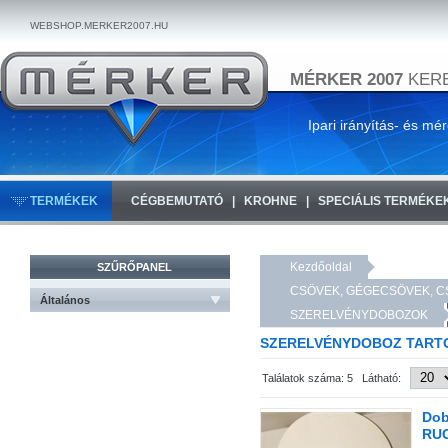
WEBSHOP.MERKER2007.HU
MÉRKER 2007
KERE
Ipari irányítás- és mé
TERMÉKEK
CÉGBEMUTATÓ
KROHNE
SPECIÁLIS TERMÉKE
Kezdőoldal
SZŰRŐPANEL
CSÖVEK, GÉGECSÖVEK, C
Általános
SZERELVÉNYDOBOZOK
SZERELVÉNYDOBOZ TART
Találatok száma: 5 Látható:
Dob
RUG