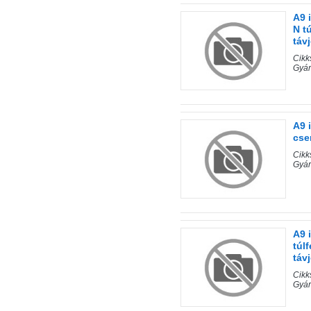
A9 
N t
táv
Cik
Gyá
A9 
cse
Cik
Gyá
A9 
túl
táv
Cik
Gyá