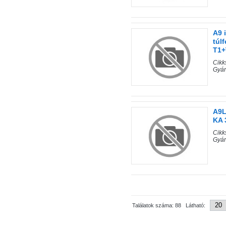
A9 
túl
T1+
Cik
Gyá
A9L
KA 
Cik
Gyá
Találatok száma: 88 Látható: