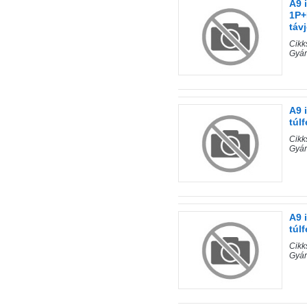
A9 
1P+
táv
Cik
Gyá
A9 
túl
Cik
Gyá
A9 
túl
Cik
Gyá