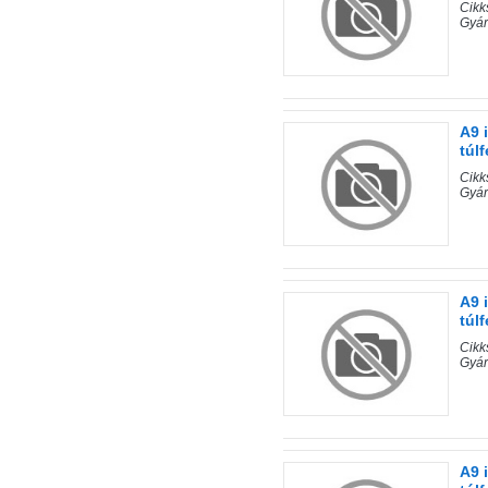
Cik
Gyá
A9 
túl
Cik
Gyá
A9 
túl
Cik
Gyá
A9 