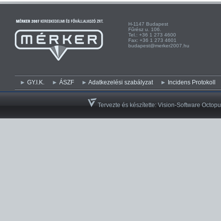
H-1147 Budapest H-
Fűrész u. 106. Kist
Tel.: +36 1 273 4600 Te
Fax: +36 1 273 4601 Fa
budapest@merker2007.hu ege
GY.I.K.
ÁSZF
Adatkezelési szabályzat
Incidens Protokoll
Tervezte és készítette:
Vision-Software Octopu