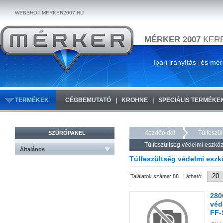
WEBSHOP.MERKER2007.HU
MÉRKER 2007
KERE
Ipari irányítás- és mé
TERMÉKEK
CÉGBEMUTATÓ
KROHNE
SPECIÁLIS TERMÉKE
Kezdőoldal
Túlfeszül
SZŰRŐPANEL
Túlfeszültség védelmi eszkö
Általános
Túlfeszültség védelmi esz
Találatok száma: 88 Látható:
280
véd
FF-