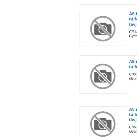
A9 
túl
táv
Cik
Gyá
A9 
túl
Cik
Gyá
A9 
túl
táv
Cik
Gyá