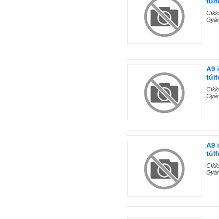
túl
Cik
Gyá
A9 
túl
Cik
Gyá
A9 
túl
Cik
Gyá