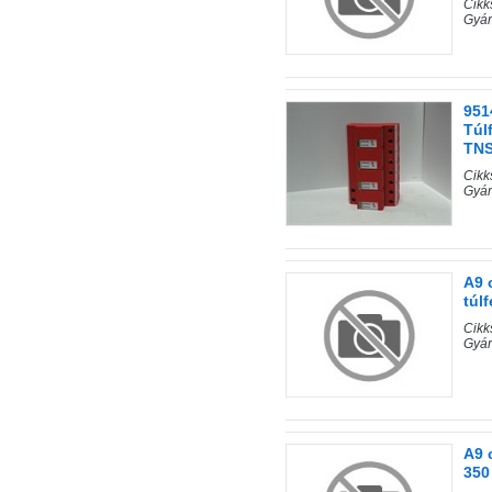
Cik
Gyá
951
Túl
TNS
Cik
Gyár
A9 
túl
Cik
Gyá
A9 
350