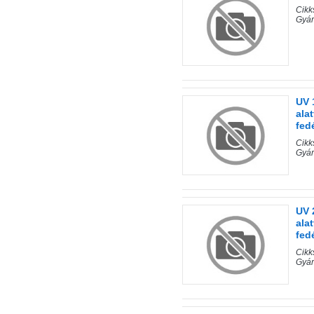
Cik
Gyár
UV 
ala
fedé
Cik
Gyár
UV 
ala
fedé
Cik
Gyár