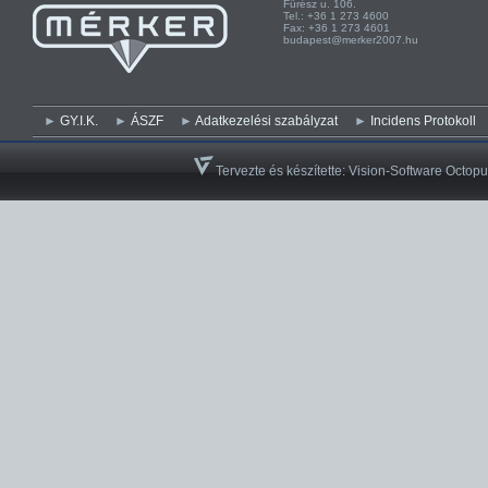
Fűrész u. 106. Kist
Tel.: +36 1 273 4600 Te
Fax: +36 1 273 4601 Fa
budapest@merker2007.hu ege
GY.I.K.
ÁSZF
Adatkezelési szabályzat
Incidens Protokoll
Tervezte és készítette:
Vision-Software Octopu