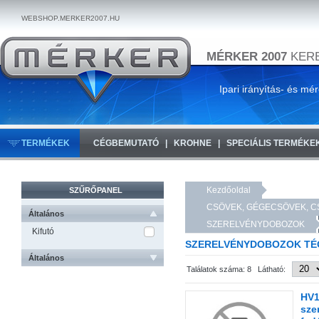
WEBSHOP.MERKER2007.HU
MÉRKER 2007
KERE
Ipari irányítás- és mé
TERMÉKEK
CÉGBEMUTATÓ
KROHNE
SPECIÁLIS TERMÉKE
Kezdőoldal
SZŰRŐPANEL
CSÖVEK, GÉGECSÖVEK, C
Általános
SZERELVÉNYDOBOZOK
Kifutó
SZERELVÉNYDOBOZOK T
Általános
Találatok száma: 8 Látható:
HV1
sze