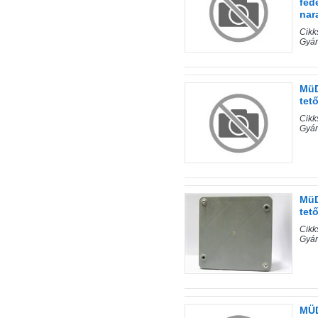
fed
nar
Cik
Gyár
MüD
tet
Cik
Gyár
MüD
tet
Cik
Gyár
MÜD