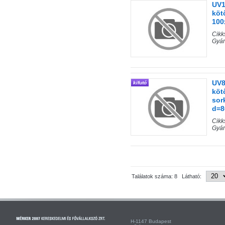
UV1
köt
100
Cik
Gyár
UV8
kifutó
köt
sor
d=
Cik
Gyár
Találatok száma: 8 Látható:
H-1147 Budapest H-