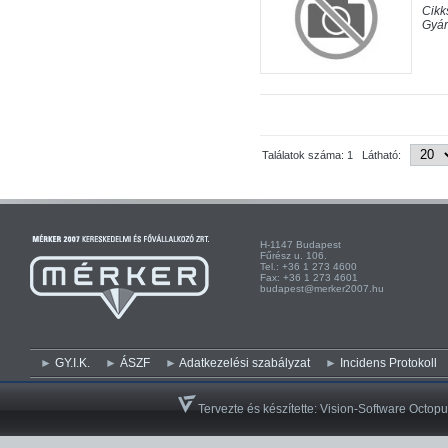
Cik
Gyá
Találatok száma: 1 Látható:
H-1147 Budapest H-
Fűrész u. 106. Kist
Tel.: +36 1 273 4600 Te
Fax: +36 1 273 4601 Fa
budapest@merker2007.hu ege
GY.I.K.
ÁSZF
Adatkezelési szabályzat
Incidens Protokoll
Tervezte és készítette:
Vision-Software Octopu