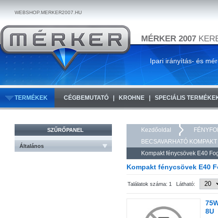
WEBSHOP.MERKER2007.HU
MÉRKER 2007
KERE
Ipari irányítás- és mé
TERMÉKEK
CÉGBEMUTATÓ
KROHNE
SPECIÁLIS TERMÉKE
Kezdőoldal
FÉNYFO
SZŰRŐPANEL
BECSAVARHATÓ KOMPAKT
Általános
Kompakt fénycsövek E40 Fogl
Kompakt fénycsövek E40 Fo
Találatok száma: 1 Látható:
75W
8U