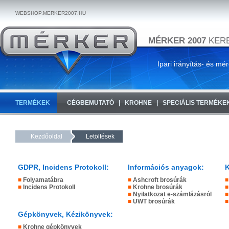
WEBSHOP.MERKER2007.HU
MÉRKER 2007
KERE
Ipari irányítás- és mé
TERMÉKEK
CÉGBEMUTATÓ
KROHNE
SPECIÁLIS TERMÉKE
Kezdőoldal
Letöltések
GDPR, Incidens Protokoll
:
Információs anyagok
:
K
■
Folyamatábra
■
Ashcroft brosúrák
■
■
Incidens Protokoll
■
Krohne brosúrák
■
■
Nyilatkozat e-számlázásról
■
■
UWT brosúrák
■
Gépkönyvek, Kézikönyvek
:
■
Krohne gépkönyvek