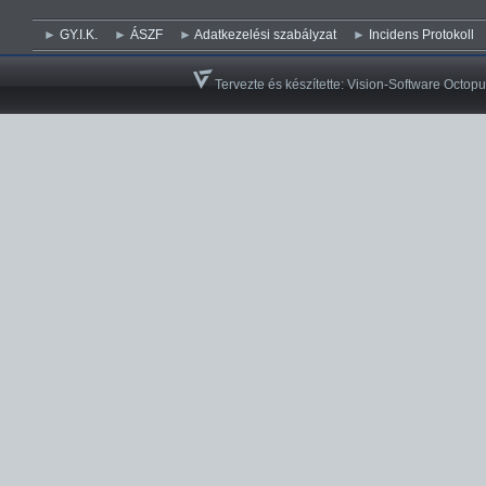
GY.I.K.
ÁSZF
Adatkezelési szabályzat
Incidens Protokoll
Tervezte és készítette:
Vision-Software Octopu