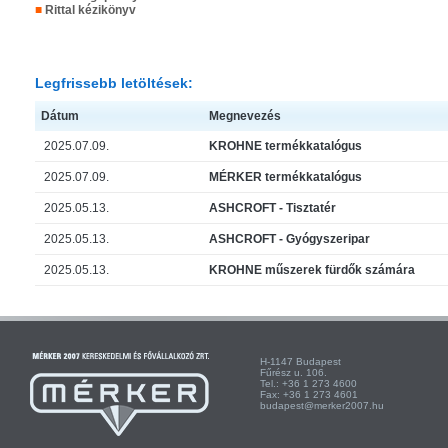
■
Rittal kézikönyv
Legfrissebb letöltések:
Dátum
Megnevezés
2025.07.09.
KROHNE termékkatalógus
2025.07.09.
MÉRKER termékkatalógus
2025.05.13.
ASHCROFT - Tisztatér
2025.05.13.
ASHCROFT - Gyógyszeripar
2025.05.13.
KROHNE műszerek fürdők számára
H-1147 Budapest H-
Fűrész u. 106. Kist
Tel.: +36 1 273 4600 Te
Fax: +36 1 273 4601 Fa
budapest@merker2007.hu ege