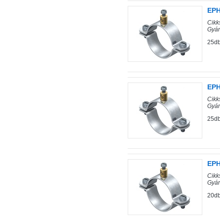
EPH
Cik
Gyár
25db
EPH
Cik
Gyár
25db
EPH
Cik
Gyár
20db