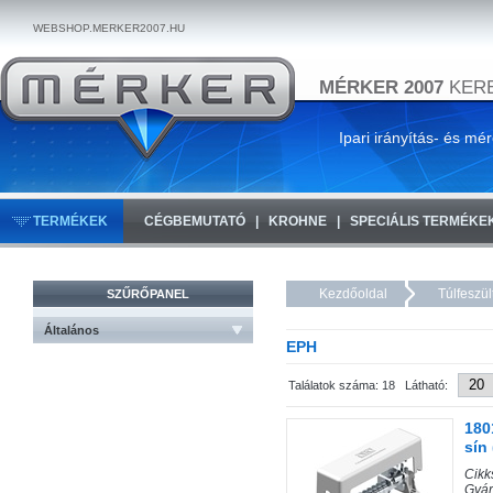
WEBSHOP.MERKER2007.HU
MÉRKER 2007
KERE
Ipari irányítás- és mé
TERMÉKEK
CÉGBEMUTATÓ
KROHNE
SPECIÁLIS TERMÉKE
Kezdőoldal
Túlfeszül
SZŰRŐPANEL
Általános
EPH
Találatok száma: 18 Látható:
180
sín
Cik
Gyár