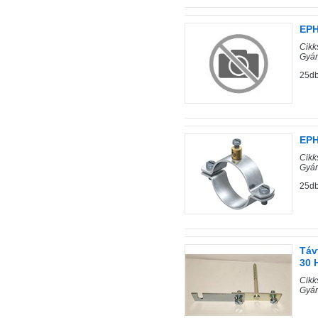
EPH
Cik
Gyár
25db
EPH
Cik
Gyár
25db
Táv
30 
Cik
Gyár