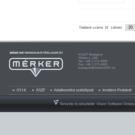
Találatok száma: 18 Látható:
H-1147 Budapest H-
Fűrész u. 106. Kist
Tel.: +36 1 273 4600 Te
Fax: +36 1 273 4601 Fa
budapest@merker2007.hu ege
GY.I.K.
ÁSZF
Adatkezelési szabályzat
Incidens Protokoll
Tervezte és készítette:
Vision-Software Octopu