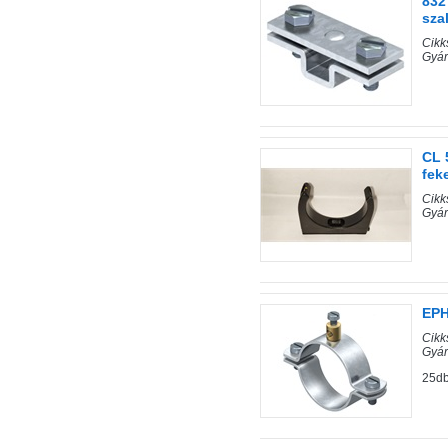
832
sza
Cik
Gyár
CL 
fek
Cik
Gyár
EPH
Cik
Gyár
25db