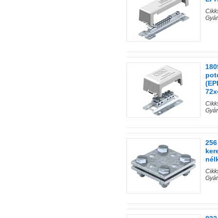
Cik
Gyár
180
pot
(EP
72
Cik
Gyár
256
ker
nél
Cik
Gyár