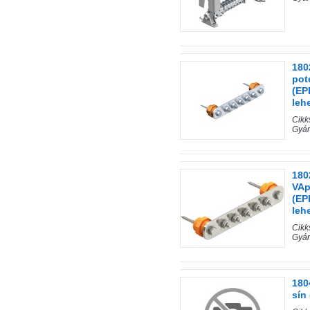
180
pot
(EP
leh
Cik
Gyár
180
VAp
(EP
leh
Cik
Gyár
180
sín