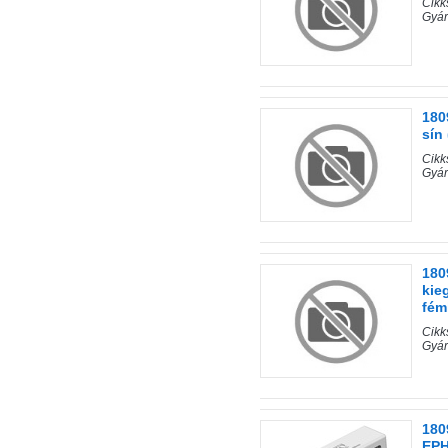
Cik
Gyár
180
sín
Cik
Gyár
180
kie
fém
Cik
Gyár
180
EPH