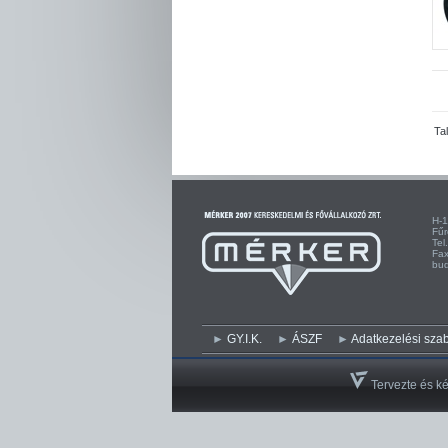
Ta
H
F
Te
F
bu
GY.I.K.
ÁSZF
Adatkezelési szab
Tervezte és ké