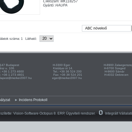
Cikkszám: MK118257
Gyártó: HAUPA
lálatok száma: 1 Látható:
-1147 Budapest H-3300 Eger H-8900 Zalaegersze
űrész u. 106. Kistályai út 14. H-6700 Szeged
l.: +36 1 273 4600 Tel.: +36 36 524 200 H-9600 Sárvár
ax: +36 1 273 4601 Fax: +36 36 524 201 H-4032 Debrecen
dapest@merker2007.hu eger@merker2007.hu
ályzat
Incidens Protokoll
szítette:
Vision-Software Octopus 8.
ERP, Ügyviteli rendszer.
Integrált Vállalat