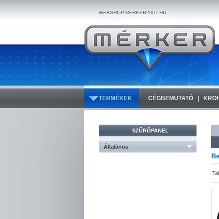
WEBSHOP.MERKER2007.HU
TERMÉKEK
CÉGBEMUTATÓ
KRO
SZŰRŐPANEL
Általános
Be
Ta