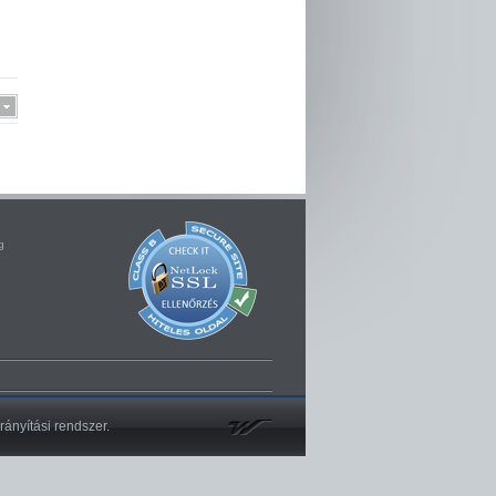
g
irányítási rendszer.