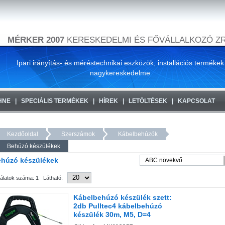
MÉRKER 2007
KERESKEDELMI ÉS FŐVÁLLALKOZÓ ZR
Ipari irányítás- és méréstechnikai eszközök, installációs termékek
nagykereskedelme
HNE
SPECIÁLIS TERMÉKEK
HÍREK
LETÖLTÉSEK
KAPCSOLAT
Kezdőoldal
Szerszámok
Kábelbehúzók
Behúzó készülékek
húzó készülékek
lálatok száma: 1 Látható:
Kábelbehúzó készülék szett:
2db Pulltec4 kábelbehúzó
készülék 30m, M5, D=4