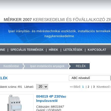
MÉRKER 2007
KERESKEDELMI ÉS FŐVÁLLALKOZÓ ZR
Ipari irányítás- és méréstechnikai eszközök, installációs termékek
nagykereskedelme
HNE
SPECIÁLIS TERMÉKEK
HÍREK
LETÖLTÉSEK
KAPCSOLAT
Kezdőoldal
Ipari installációs anyagok
RELÉK
ELÉK
lálatok száma: 491 Látható:
<< Előző
1
|
2
|
3
Következő 
004019 4P 230Vac
Impulzusrelé
Cikkszám: MK01847
Gyártó: LEGRAND