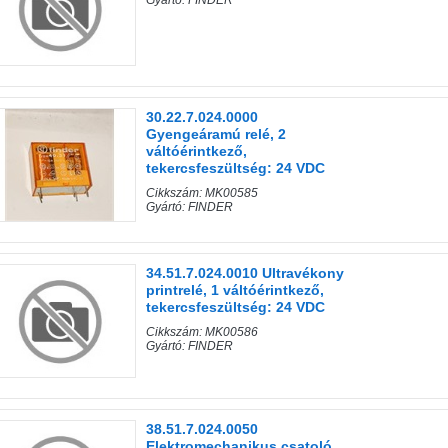
Gyártó: FINDER
30.22.7.024.0000
Gyengeáramú relé, 2
váltóérintkező,
tekercsfeszültség: 24 VDC
Cikkszám: MK00585
Gyártó: FINDER
34.51.7.024.0010 Ultravékony
printrelé, 1 váltóérintkező,
tekercsfeszültség: 24 VDC
Cikkszám: MK00586
Gyártó: FINDER
38.51.7.024.0050
Elektromechanikus csatoló