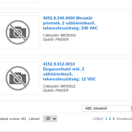
4052.8.240.0000 Miniatűr
printrelé, 2 váltóérintkező,
tekercsfeszültség: 240 VAC
Cikkszám: MK58342
Gyártó: FINDER
4152.9.012.0010
Dugaszolható relé, 2
váltóérintkező,
tekercsfeszültség: 12 VDC
Cikkszám: MK00611
Gyártó: FINDER
lálatok száma: 491 Látható:
« Előző
1
2
3
Következő