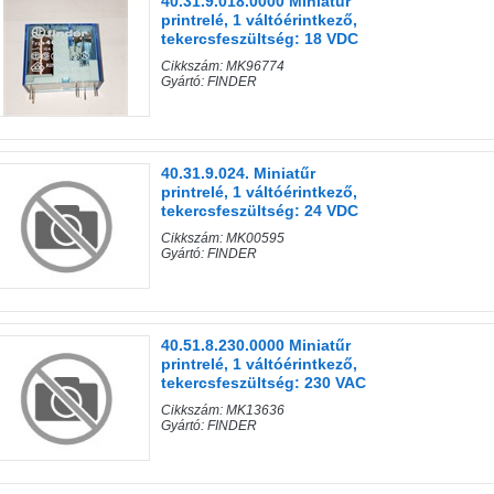
40.31.9.018.0000 Miniatűr
printrelé, 1 váltóérintkező,
tekercsfeszültség: 18 VDC
Cikkszám: MK96774
Gyártó: FINDER
40.31.9.024. Miniatűr
printrelé, 1 váltóérintkező,
tekercsfeszültség: 24 VDC
Cikkszám: MK00595
Gyártó: FINDER
40.51.8.230.0000 Miniatűr
printrelé, 1 váltóérintkező,
tekercsfeszültség: 230 VAC
Cikkszám: MK13636
Gyártó: FINDER