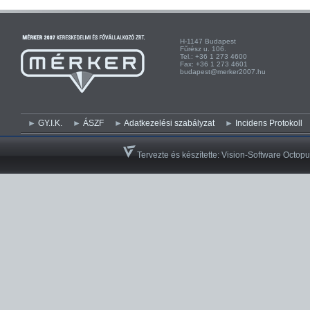
H-1147 Budapest H-
Fűrész u. 106. Kist
Tel.: +36 1 273 4600 Te
Fax: +36 1 273 4601 Fa
budapest@merker2007.hu ege
GY.I.K.
ÁSZF
Adatkezelési szabályzat
Incidens Protokoll
Tervezte és készítette:
Vision-Software Octopu