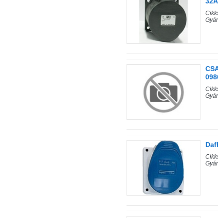
32A
Cik
Gyár
CSA
098
Cik
Gyá
Daf
Cik
Gyá