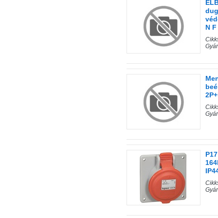
ELB
dug
véd
N F
Cik
Gyár
Men
beé
2P+
Cik
Gyá
P17
164
IP4
Cik
Gyá