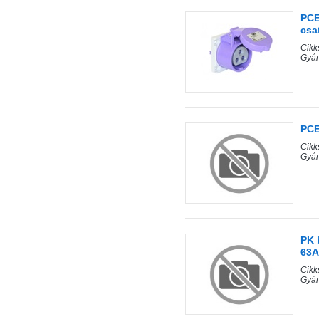
PCE
csat
Cik
Gyár
PCE
Cik
Gyár
PK 
63A
Cik
Gyá