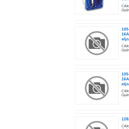
Cik
Gyár
105
16A
aljz
Cik
Gyár
105
16A
aljz
Cik
Gyár
128
Cik