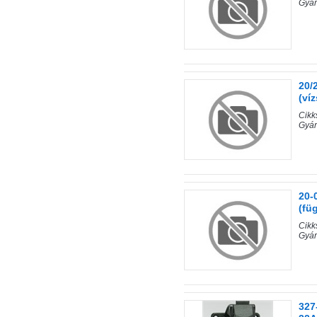
Gyár
20/
(víz
Cik
Gyá
20-
(fü
Cikk
Gyá
327