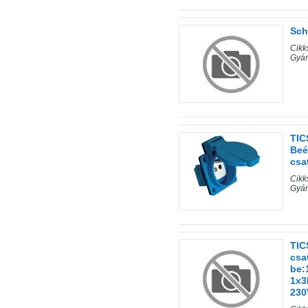
Sch
Cik
Gyá
TIC
Beé
csa
Cik
Gyá
TIC
csa
be:
1x3
230