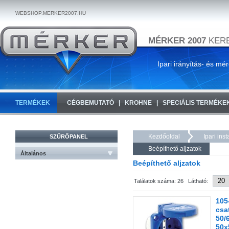
WEBSHOP.MERKER2007.HU
MÉRKER 2007
KERE
Ipari irányítás- és mé
TERMÉKEK
CÉGBEMUTATÓ
KROHNE
SPECIÁLIS TERMÉKE
Kezdőoldal
Ipari ins
SZŰRŐPANEL
Beépíthető aljzatok
Általános
Beépíthető aljzatok
Találatok száma: 26 Látható:
105
csat
50/
50x