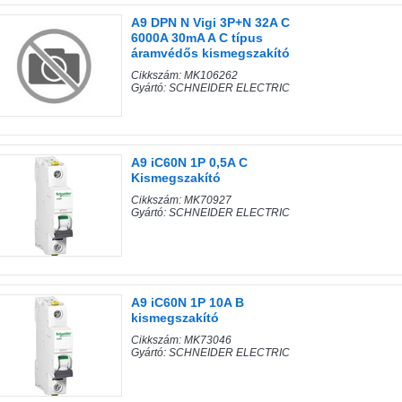
A9 DPN N Vigi 3P+N 32A C
6000A 30mA A C típus
áramvédős kismegszakító
Cikkszám: MK106262
Gyártó: SCHNEIDER ELECTRIC
A9 iC60N 1P 0,5A C
Kismegszakító
Cikkszám: MK70927
Gyártó: SCHNEIDER ELECTRIC
A9 iC60N 1P 10A B
kismegszakító
Cikkszám: MK73046
Gyártó: SCHNEIDER ELECTRIC