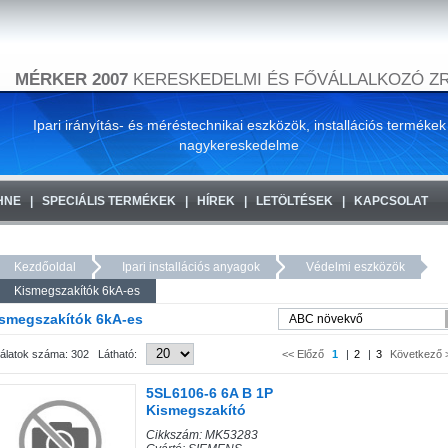
MÉRKER 2007
KERESKEDELMI ÉS FŐVÁLLALKOZÓ ZR
Ipari irányítás- és méréstechnikai eszközök, installációs termékek
nagykereskedelme
HNE
SPECIÁLIS TERMÉKEK
HÍREK
LETÖLTÉSEK
KAPCSOLAT
Kezdőoldal
Ipari installációs anyagok
Védelmi eszközök
Kismegszakítók 6kA-es
smegszakítók 6kA-es
lálatok száma: 302 Látható:
<< Előző
1
|
2
|
3
Következő 
5SL6106-6 6A B 1P
Kismegszakító
Cikkszám: MK53283