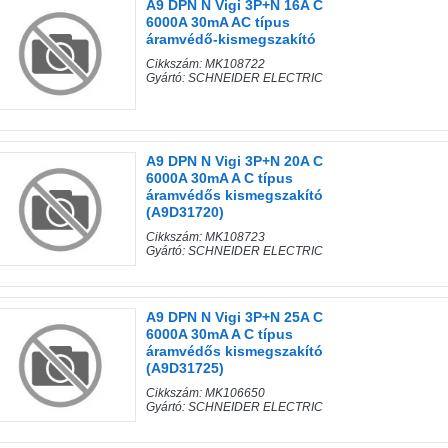
A9 DPN N Vigi 3P+N 16A C
6000A 30mA AC típus
áramvédő-kismegszakító
Cikkszám: MK108722
Gyártó: SCHNEIDER ELECTRIC
A9 DPN N Vigi 3P+N 20A C
6000A 30mA A C típus
áramvédős kismegszakító
(A9D31720)
Cikkszám: MK108723
Gyártó: SCHNEIDER ELECTRIC
A9 DPN N Vigi 3P+N 25A C
6000A 30mA A C típus
áramvédős kismegszakító
(A9D31725)
Cikkszám: MK106650
Gyártó: SCHNEIDER ELECTRIC