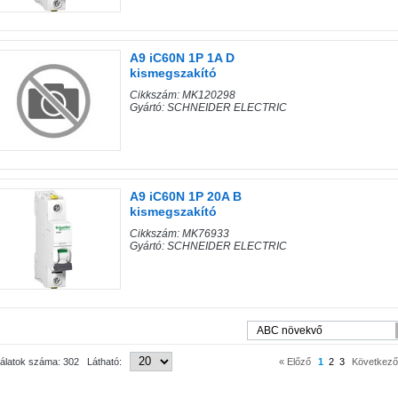
A9 iC60N 1P 1A D
kismegszakító
Cikkszám: MK120298
Gyártó: SCHNEIDER ELECTRIC
A9 iC60N 1P 20A B
kismegszakító
Cikkszám: MK76933
Gyártó: SCHNEIDER ELECTRIC
lálatok száma: 302 Látható:
« Előző
1
2
3
Következő