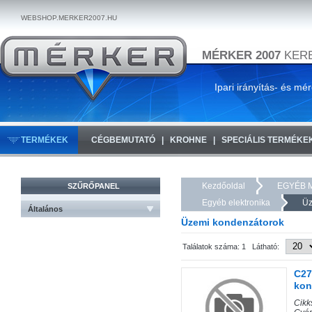
WEBSHOP.MERKER2007.HU
MÉRKER 2007
KERE
Ipari irányítás- és mé
TERMÉKEK
CÉGBEMUTATÓ
KROHNE
SPECIÁLIS TERMÉKE
Kezdőoldal
EGYÉB 
SZŰRŐPANEL
Egyéb elektronika
Üz
Általános
Üzemi kondenzátorok
Találatok száma: 1 Látható:
C2
kon
Cik