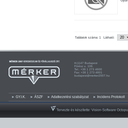
Gyár
Találatok száma: 1 Látható:
H-1147 Budapest H-
Fűrész u. 106. Kist
Tel.: +36 1 273 4600 Te
Fax: +36 1 273 4601 Fa
budapest@merker2007.hu ege
GY.I.K.
ÁSZF
Adatkezelési szabályzat
Incidens Protokoll
Tervezte és készítette:
Vision-Software Octopu