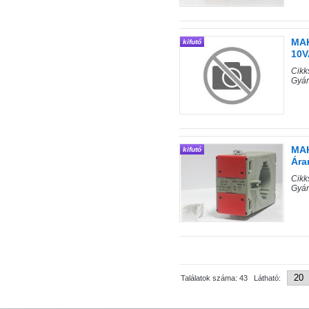
MAK
kifutó
10V
Cik
Gyár
MAK
kifutó
Ára
Cik
Gyár
Találatok száma: 43 Látható: