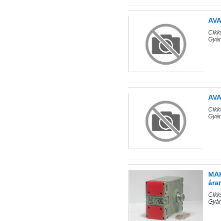
AVA
Cik
Gyá
AVA
Cik
Gyá
MAK
ára
Cik
Gyár