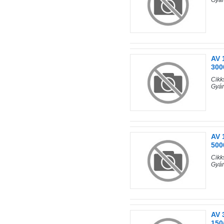
Gyár
AV 
300
Cik
Gyá
AV 
500
Cik
Gyá
AV 
150