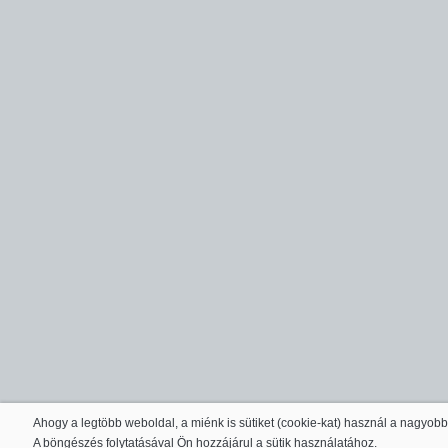
Ahogy a legtöbb weboldal, a miénk is sütiket (cookie-kat) használ a nagyob
A böngészés folytatásával Ön hozzájárul a sütik használatához.