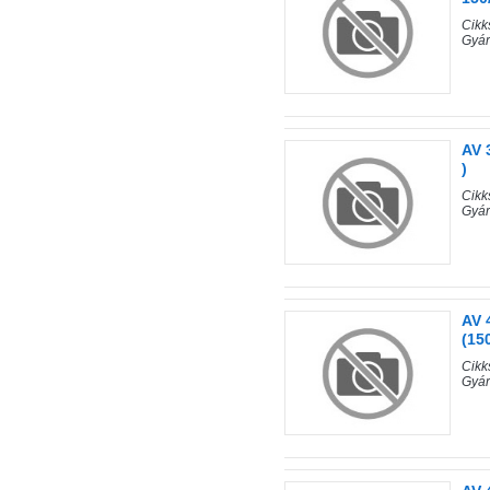
Cik
Gyá
AV 
)
Cik
Gyá
AV 
(15
Cik
Gyá