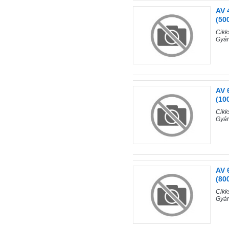
AV 
(50
Cik
Gyá
AV 
(10
Cik
Gyá
AV 
(80
Cik
Gyá