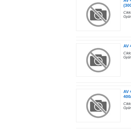
AV 
(30
Cik
Gyá
AV 
Cik
Gyá
AV 
400
Cik
Gyá