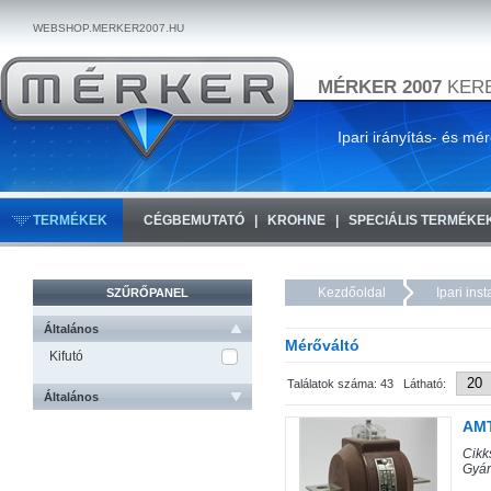
WEBSHOP.MERKER2007.HU
MÉRKER 2007
KERE
Ipari irányítás- és mé
TERMÉKEK
CÉGBEMUTATÓ
KROHNE
SPECIÁLIS TERMÉKE
Kezdőoldal
Ipari ins
SZŰRŐPANEL
Általános
Mérőváltó
Kifutó
Találatok száma: 43 Látható:
Általános
AMT
Cik
Gyár