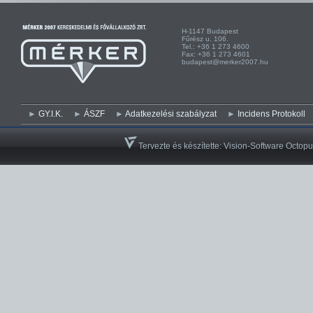
H-1147 Budapest H-
Fűrész u. 106. Kist
Tel.: +36 1 273 4600 Te
Fax: +36 1 273 4601 Fa
budapest@merker2007.hu ege
GY.I.K.
ÁSZF
Adatkezelési szabályzat
Incidens Protokoll
Tervezte és készítette:
Vision-Software Octopu