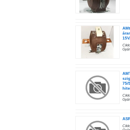
AMt
ára
15V
Cik
Gyár
AMT
szi
75/
hite
Cik
Gyár
ASR
Cik