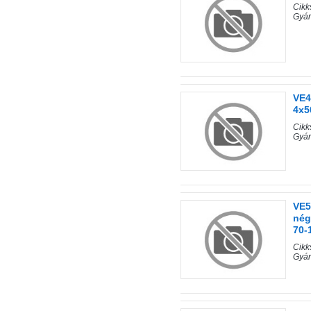
Cik
Gyá
VE4
4x5
Cik
Gyá
VE5
nég
70-
Cik
Gyá