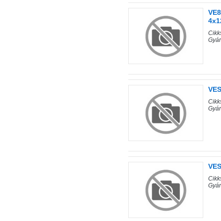
VE8
4x1
Cik
Gyá
VES
Cik
Gyá
VES
Cik
Gyá