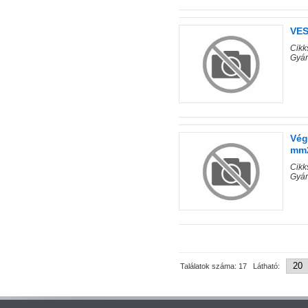
VES
Cik
Gyá
Vég
mm2
Cik
Gyá
Találatok száma: 17 Látható: