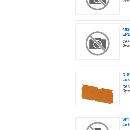
Gyá
461
EPD
Cik
Gyá
D-S
Lez
Cik
Gyá
VE1
4x1