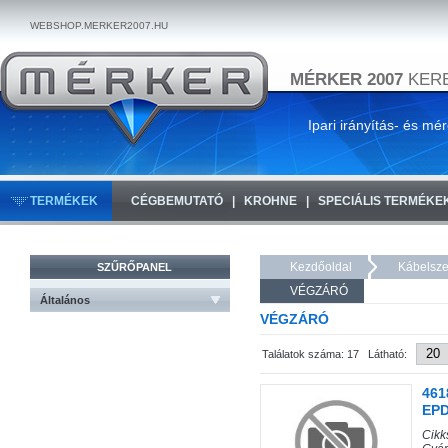
WEBSHOP.MERKER2007.HU
MÉRKER 2007
KERE
Ipari irányítás- és mé
TERMÉKEK
CÉGBEMUTATÓ
KROHNE
SPECIÁLIS TERMÉKE
Kezdőoldal
Kábelsze
SZŰRŐPANEL
VÉGZÁRÓ
Általános
VÉGZÁRÓ
Találatok száma: 17 Látható:
461
EPD
Cik