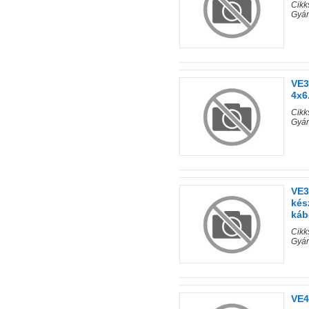
Cik
Gyá
VE3
4x6
Cik
Gyá
VE3
kés
káb
Cik
Gyá
VE4