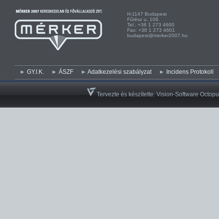
H-1147 Budapest H-
Fűrész u. 106. Kist
Tel.: +36 1 273 4600 Te
Fax: +36 1 273 4601 Fa
budapest@merker2007.hu ege
GY.I.K.
ÁSZF
Adatkezelési szabályzat
Incidens Protokoll
Tervezte és készítette:
Vision-Software Octopu