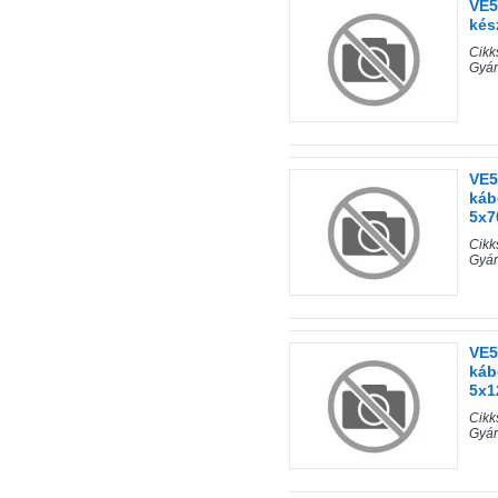
VE5
kés
Cik
Gyá
VE5
káb
5x
Cik
Gyá
VE5
káb
5x1
Cik
Gyá