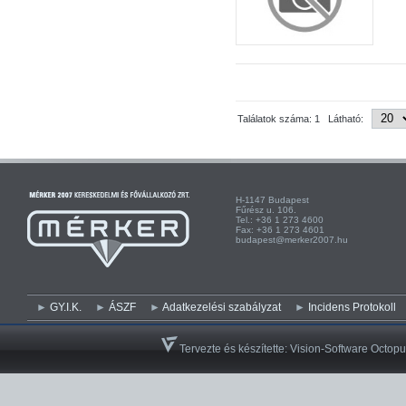
Találatok száma: 1 Látható:
H-1147 Budapest H-
Fűrész u. 106. Kist
Tel.: +36 1 273 4600 Te
Fax: +36 1 273 4601 Fa
budapest@merker2007.hu ege
GY.I.K.
ÁSZF
Adatkezelési szabályzat
Incidens Protokoll
Tervezte és készítette:
Vision-Software Octopu