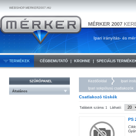
WEBSHOP.MERKER2007.HU
MÉRKER 2007
KERE
Ipari irányítás- és mé
TERMÉKEK
CÉGBEMUTATÓ
KROHNE
SPECIÁLIS TERMÉKE
Kezdőoldal
Ipari ins
SZŰRŐPANEL
Ipari sokpólusú csatlakozók
Általános
Csatlakozó tüskék
Találatok száma: 1 Látható:
PS 
Cik
Gyá