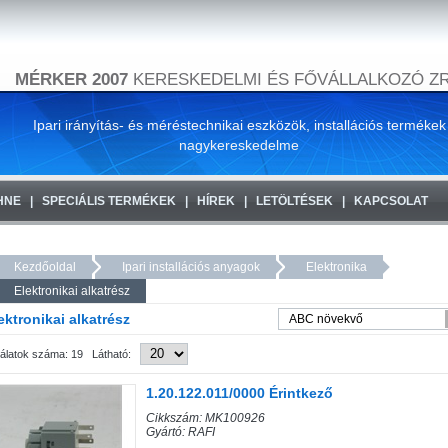
MÉRKER 2007
KERESKEDELMI ÉS FŐVÁLLALKOZÓ ZR
Ipari irányítás- és méréstechnikai eszközök, installációs termékek
nagykereskedelme
HNE
SPECIÁLIS TERMÉKEK
HÍREK
LETÖLTÉSEK
KAPCSOLAT
Kezdőoldal
Ipari installációs anyagok
Elektronika
Elektronikai alkatrész
ektronikai alkatrész
lálatok száma: 19 Látható:
1.20.122.011/0000 Érintkező
Cikkszám: MK100926
Gyártó: RAFI