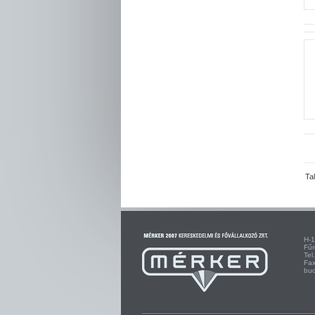
Ta
H
F
Te
F
bu