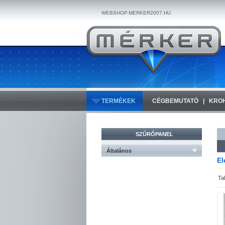
WEBSHOP.MERKER2007.HU
TERMÉKEK
CÉGBEMUTATÓ
KRO
SZŰRŐPANEL
Általános
El
Ta