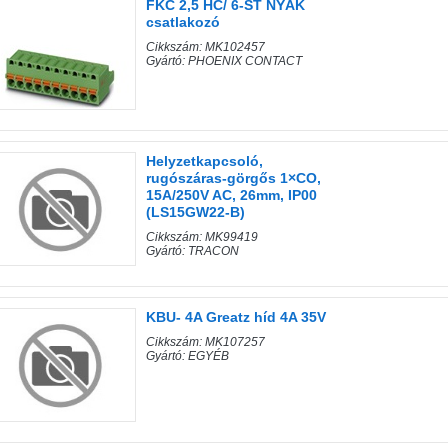
FKC 2,5 HC/ 6-ST NYÁK
csatlakozó
Cikkszám: MK102457
Gyártó: PHOENIX CONTACT
Helyzetkapcsoló,
rugószáras-görgős 1×CO,
15A/250V AC, 26mm, IP00
(LS15GW22-B)
Cikkszám: MK99419
Gyártó: TRACON
KBU- 4A Greatz híd 4A 35V
Cikkszám: MK107257
Gyártó: EGYÉB