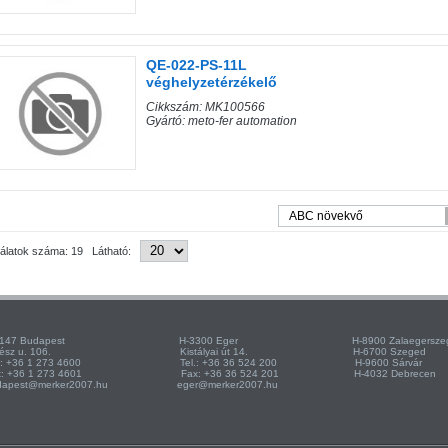
QE-022-PS-11L
véghelyzetérzékelő
Cikkszám: MK100566
Gyártó: meto-fer automation
lálatok száma: 19 Látható:
-1147 Budapest H-3300 Eger H-8900 Zalaegersze
űrész u. 106. Kistályai út 14. H-6700 Szeged
l.: +36 1 273 4600 Tel.: +36 36 524 200 H-9600 Sárvár
ax: +36 1 273 4601 Fax: +36 36 524 201 H-4032 Debrecen
dapest@merker2007.hu eger@merker2007.hu