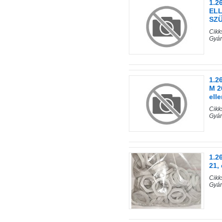
1.2
EL
SZ
Cik
Gyá
1.2
M 2
ell
Cik
Gyá
1.2
21,
Cik
Gyá