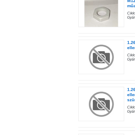
M12
műa
Cik
Gyá
1.2
ell
Cik
Gyá
1.2
ell
szü
Cik
Gyá