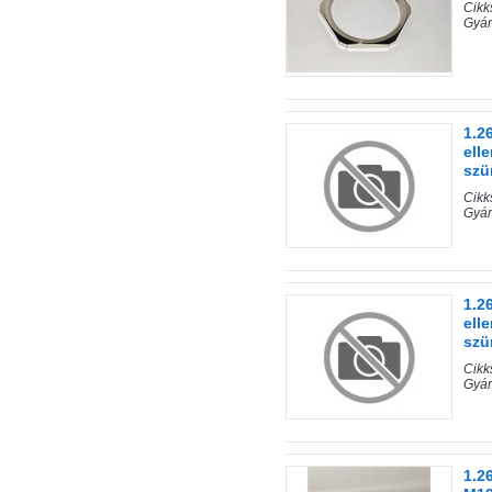
Cik
Gyá
1.2
ell
szü
Cik
Gyá
1.2
ell
szü
Cik
Gyá
1.2