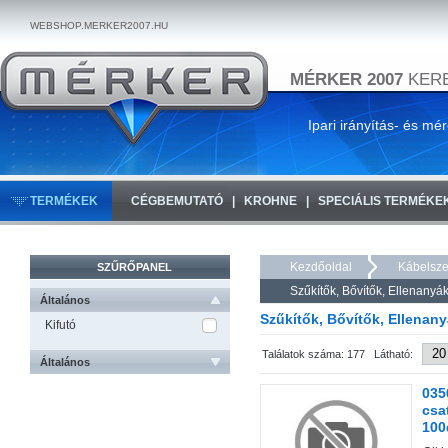
WEBSHOP.MERKER2007.HU
MÉRKER 2007
KERE
Ipari irányítás- és mé
TERMÉKEK
CÉGBEMUTATÓ
KROHNE
SPECIÁLIS TERMÉKE
Kezdőoldal
Kábelsze
SZŰRŐPANEL
Szűkítők, Bővítők, Ellenanyá
Általános
Szűkítők, Bővítők, Ellenan
Kifutó
Találatok száma: 177 Látható:
Általános
035
csa
100