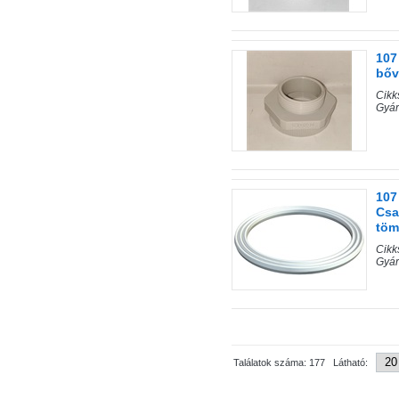
107
bőv
Cik
Gyár
107
Csa
töm
Cik
Gyár
Találatok száma: 177 Látható: