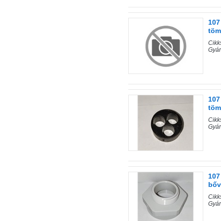
107
töm
Cik
Gyár
107
töm
Cik
Gyár
107
bőv
Cik
Gyár