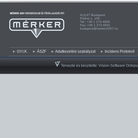
H-1147 Budapest H-
Fűrész u. 106. Kist
Tel.: +36 1 273 4600 Te
Fax: +36 1 273 4601 Fa
budapest@merker2007.hu ege
GY.I.K.
ÁSZF
Adatkezelési szabályzat
Incidens Protokoll
Tervezte és készítette:
Vision-Software Octopu