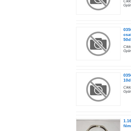
Cik
Gyár
035
csa
50d
Cik
Gyár
035
10d
Cik
Gyár
1.1
fém