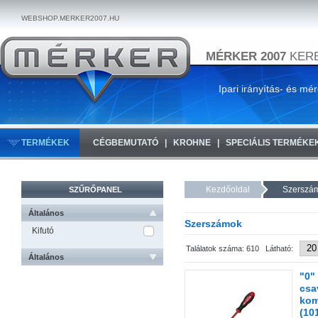
WEBSHOP.MERKER2007.HU
MÉRKER 2007
KERE
Ipari irányítás- és mé
TERMÉKEK
CÉGBEMUTATÓ
KROHNE
SPECIÁLIS TERMÉKE
Kezdőoldal
Szerszá
SZŰRŐPANEL
Általános
Szerszámok
Kifutó
Találatok száma: 610 Látható:
Általános
"0"
csa
kom
(10