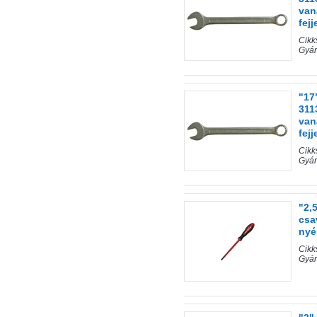
van
fejj
Cik
Gyár
"17
311
van
fejj
Cik
Gyár
"2,
csa
nyé
Cik
Gyár