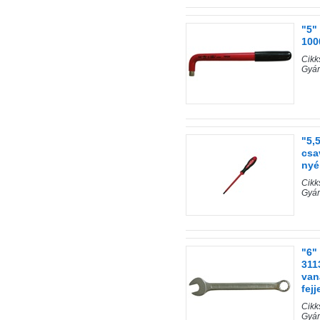
"5"
100
Cik
Gyár
"5,
csa
nyé
Cik
Gyár
"6"
311
van
fejj
Cik
Gyár