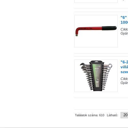
"6"
100
Cik
Gyár
"6-
vil
sze
Cik
Gyár
Találatok száma: 610 Látható: