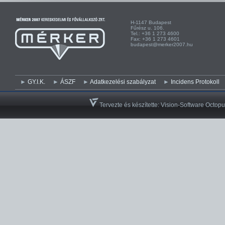
H-1147 Budapest H-
Fűrész u. 106. Kist
Tel.: +36 1 273 4600 Te
Fax: +36 1 273 4601 Fa
budapest@merker2007.hu ege
GY.I.K.
ÁSZF
Adatkezelési szabályzat
Incidens Protokoll
Tervezte és készítette:
Vision-Software Octopu