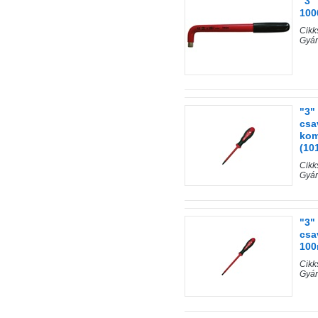
"3"
100
Cik
Gyár
"3"
csa
kom
(10
Cik
Gyár
"3"
csa
100
Cik
Gyár