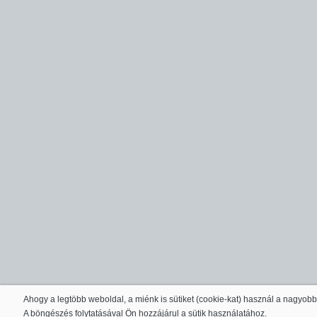
Ahogy a legtöbb weboldal, a miénk is sütiket (cookie-kat) használ a nagyob
A böngészés folytatásával Ön hozzájárul a sütik használatához.