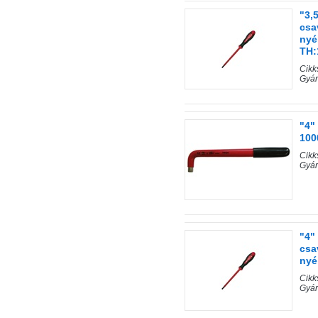
"3,
csa
nyé
TH
Cik
Gyár
"4"
100
Cik
Gyár
"4"
csa
nyé
Cik
Gyár