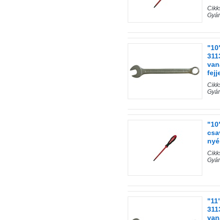
Cik
Gyár
"10
311
van
fejj
Cik
Gyár
"10
csa
nyé
Cik
Gyár
"11
311
van