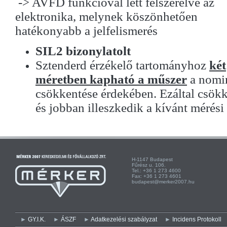
-> AVFD funkcióval lett felszerelve az
elektronika, melynek köszönhetően
hatékonyabb a jelfelismerés
SIL2 bizonylatolt
Sztenderd érzékelő tartományhoz
két
méretben kapható a műszer
a nomin
csökkentése érdekében. Ezáltal csökk
és jobban illeszkedik a kívánt mérés
H-1147 Budapest H-
Fűrész u. 106. Kist
Tel.: +36 1 273 4600 Te
Fax: +36 1 273 4601 Fa
budapest@merker2007.hu ege
GY.I.K.
ÁSZF
Adatkezelési szabályzat
Incidens Protokoll