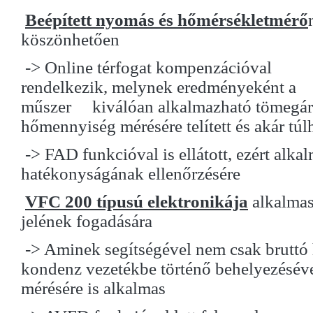
Beépített nyomás és hőmérsékletmérő
köszönhetően
-> Online térfogat kompenzációval
rendelkezik, melynek eredményeként a
műszer kiválóan alkalmazható tömegár
hőmennyiség mérésére telített és akár túlh
-> FAD funkcióval is ellátott, ezért alk
hatékonyságának ellenőrzésére
VFC 200 típusú elektronikája
alkalmas
jelének fogadására
-> Aminek segítségével nem csak bruttó 
kondenz vezetékbe történő behelyezésév
mérésére is alkalmas