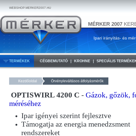
WEBSHOP.MERKER2007.HU
MÉRKER 2007
KERE
Ipari irányítás- és mé
TERMÉKEK
CÉGBEMUTATÓ
KROHNE
SPECIÁLIS TERMÉKE
Kezdőoldal
Örvényleváltásos átfolyásmérők
OPTISWIRL 4200 C
-
Gázok, gőzök, f
méréséhez
Ipar igényei szerint fejlesztve
Támogatja az energia menedzsment
rendszereket