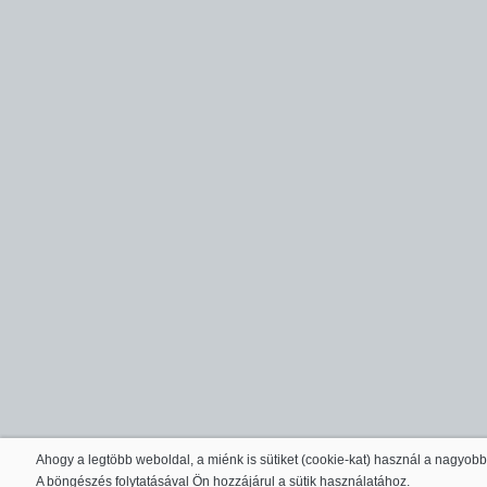
Ahogy a legtöbb weboldal, a miénk is sütiket (cookie-kat) használ a nagyob
A böngészés folytatásával Ön hozzájárul a sütik használatához.