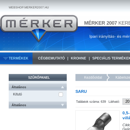
WEBSHOP.MERKER2007.HU
MÉRKER 2007
KERE
Ipari irányítás- és mé
TERMÉKEK
CÉGBEMUTATÓ
KROHNE
SPECIÁLIS TERMÉKE
Kezdőoldal
Kábelsze
SZŰRŐPANEL
Általános
SARU
Kifutó
Találatok száma: 639 Látható:
Általános
0,5
vil
Cik
Gyár