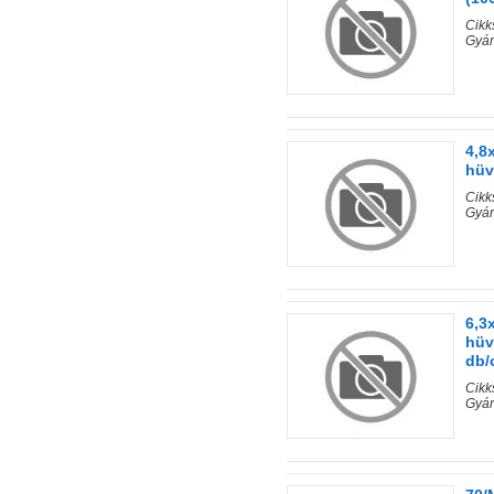
Cik
Gyár
4,8
hüv
Cik
Gyár
6,3
hüv
db/
Cik
Gyár