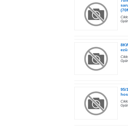
70/
sar
(70
Cik
Gyár
8KW
ezü
Cik
Gyár
95/
hos
Cik
Gyár