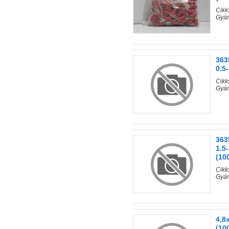
Cik
Gyár
363
0.5
Cik
Gyár
363
1.5-
(10
Cik
Gyár
4,8
(10