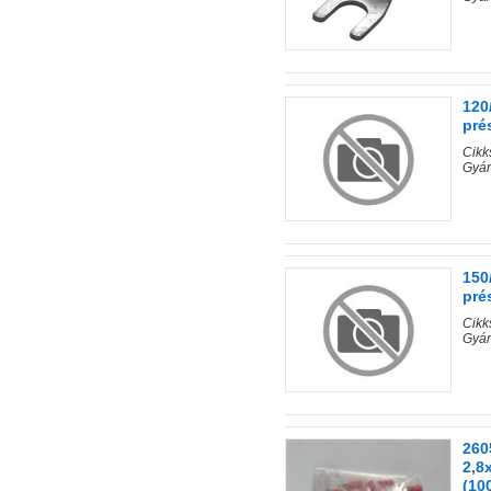
120
pré
Cik
Gyár
150
pré
Cik
Gyár
260
2,8
(10