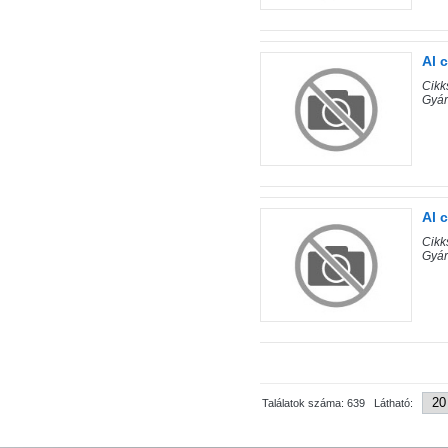
Al 
Cik
Gyár
Al 
Cik
Gyár
Találatok száma: 639 Látható: