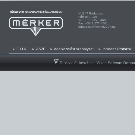
H-1147 Budapest H-
Fűrész u. 106. Kist
Tel.: +36 1 273 4600 Te
Fax: +36 1 273 4601 Fa
budapest@merker2007.hu ege
GY.I.K.
ÁSZF
Adatkezelési szabályzat
Incidens Protokoll
Tervezte és készítette:
Vision-Software Octopu