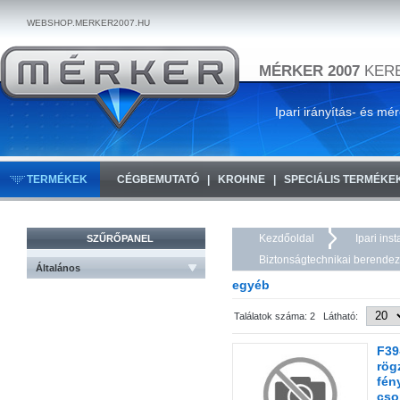
WEBSHOP.MERKER2007.HU
MÉRKER 2007
KERE
Ipari irányítás- és mé
TERMÉKEK
CÉGBEMUTATÓ
KROHNE
SPECIÁLIS TERMÉKE
Kezdőoldal
Ipari ins
SZŰRŐPANEL
Biztonságtechnikai berende
Általános
egyéb
Találatok száma: 2 Látható:
F39
rög
fén
cso