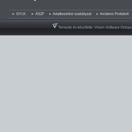
GY.I.K.
ÁSZF
Adatkezelési szabályzat
Incidens Protokoll
Tervezte és készítette:
Vision-Software Octopu