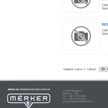
Cik
Gyá
RE1
Cik
Gyár
Találatok száma: 2 Látható:
H-1147 Budapest H-
Fűrész u. 106. Kist
Tel.: +36 1 273 4600 Te
Fax: +36 1 273 4601 Fa
budapest@merker2007.hu ege