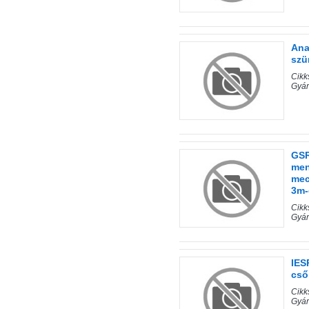
Ana
szü
Cik
Gyá
GSR
men
mec
3m-
Cikk
Gyár
IES
cső
Cik
Gyár