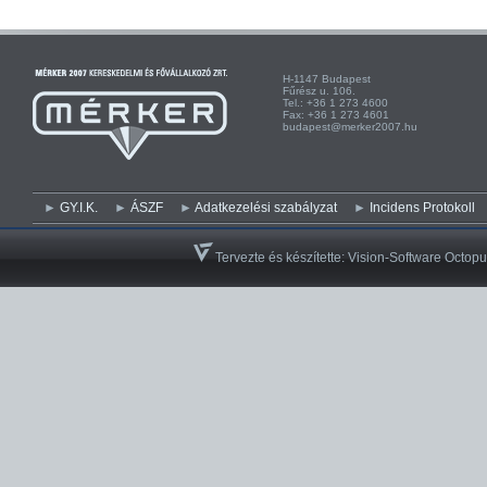
H-1147 Budapest H-
Fűrész u. 106. Kist
Tel.: +36 1 273 4600 Te
Fax: +36 1 273 4601 Fa
budapest@merker2007.hu ege
GY.I.K.
ÁSZF
Adatkezelési szabályzat
Incidens Protokoll
Tervezte és készítette:
Vision-Software Octopu