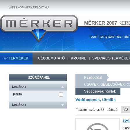
WEBSHOP.MERKER2007.HU
MÉRKER 2007
KERE
Ipari irányítás- és mé
TERMÉKEK
CÉGBEMUTATÓ
KROHNE
SPECIÁLIS TERMÉKE
Kezdőoldal
SZŰRŐPANEL
CSÖVEK, GÉGECSÖVEK, C
Általános
Védőcsövek, tömlők
Kifutó
Védőcsövek, tömlők
Általános
Találatok száma: 68 Látható:
129
Cik