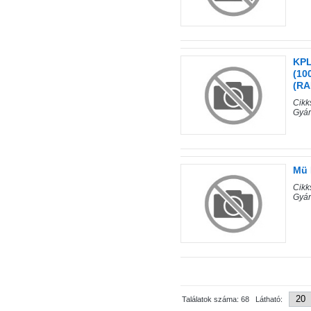
KPL
(10
(RA
Cik
Gyár
Mü 
Cik
Gyár
Találatok száma: 68 Látható: