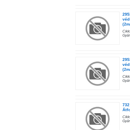
295
véd
(2m
Cik
Gyár
295
véd
(2m
Cik
Gyár
732
Átf
Cik
Gyár