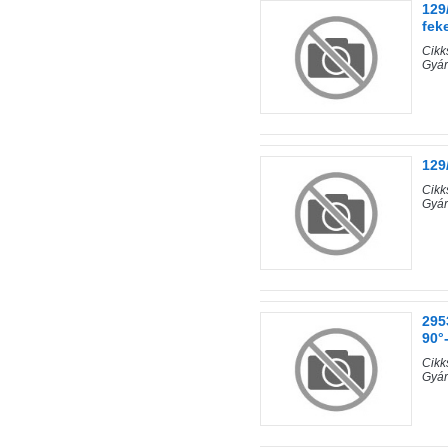
129
fek
Cik
Gyár
129
Cik
Gyár
295
90°
Cikk
Gyár