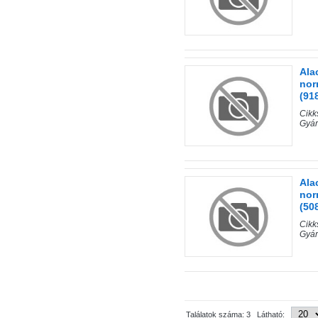
Ala
nor
(91
Cik
Gyár
Ala
nor
(50
Cik
Gyár
Találatok száma: 3 Látható: