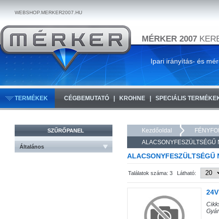
WEBSHOP.MERKER2007.HU
MÉRKER 2007
KERE
Ipari irányítás- és mé
TERMÉKEK
CÉGBEMUTATÓ
KROHNE
SPECIÁLIS TERMÉKE
Kezdőoldal
FÉNYFO
SZŰRŐPANEL
ALACSONYFESZÜLTSÉGŰ 
Általános
ALACSONYFESZÜLTSÉGŰ 
Találatok száma: 3 Látható:
24V
Cik
Gyár