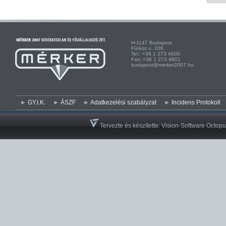
H-1147 Budapest H-
Fűrész u. 106. Kist
Tel.: +36 1 273 4600 Te
Fax: +36 1 273 4601 Fa
budapest@merker2007.hu ege
GY.I.K.
ÁSZF
Adatkezelési szabályzat
Incidens Protokoll
Tervezte és készítette:
Vision-Software Octopu