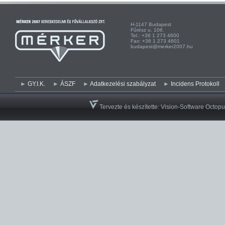
H-1147 Budapest H-
Fűrész u. 106. Kist
Tel.: +36 1 273 4600 Te
Fax: +36 1 273 4601 Fa
budapest@merker2007.hu ege
GY.I.K.
ÁSZF
Adatkezelési szabályzat
Incidens Protokoll
Tervezte és készítette:
Vision-Software Octopu