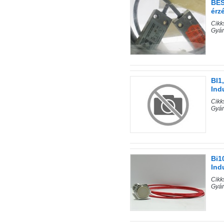
BES
érz
Cik
Gyár
BI1
Ind
Cik
Gyár
Bi1
Ind
Cik
Gyár