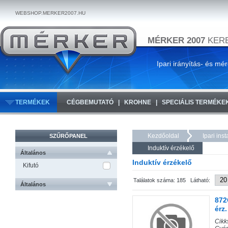
WEBSHOP.MERKER2007.HU
MÉRKER 2007
KERE
Ipari irányítás- és mé
TERMÉKEK
CÉGBEMUTATÓ
KROHNE
SPECIÁLIS TERMÉKE
Kezdőoldal
Ipari ins
SZŰRŐPANEL
Induktív érzékelő
Általános
Induktív érzékelő
Kifutó
Találatok száma: 185 Látható:
Általános
872
érz.
Cik