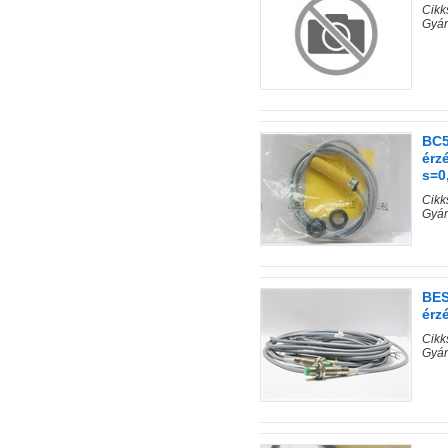
Cik
Gyá
BC5
érz
s=0
Cik
Gyár
BES
érz
Cik
Gyár