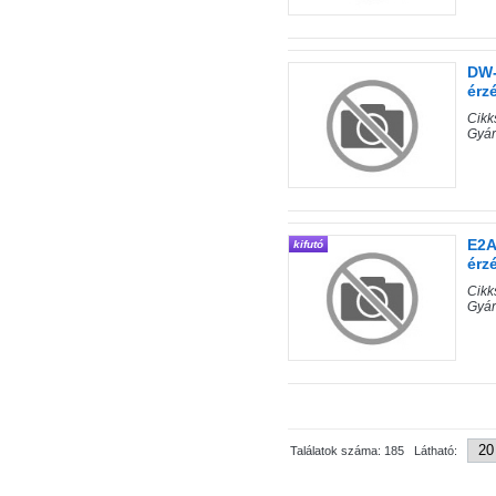
DW-
érz
Cik
Gyá
E2A
kifutó
érz
Cik
Gyá
Találatok száma: 185 Látható: