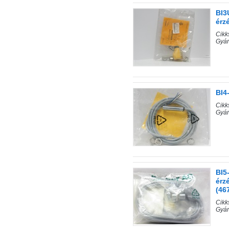
BI3
érz
Cik
Gyár
BI4
Cik
Gyár
BI5
érz
(46
Cik
Gyár