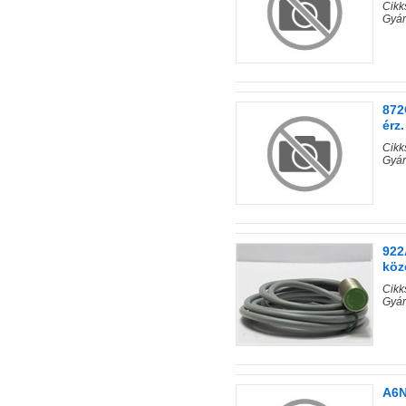
Cik
Gyá
872
érz.
Cik
Gyá
92
köz
Cik
Gyá
A6N