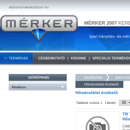
WEBSHOP.MERKER2007.HU
MÉRKER 2007
KERE
Ipari irányítás- és mé
TERMÉKEK
CÉGBEMUTATÓ
KROHNE
SPECIÁLIS TERMÉKE
Kezdőoldal
Ipari ins
SZŰRŐPANEL
Hőmérséklet érzékelő
Általános
Hőmérséklet érzékelő
Találatok száma: 1 Látható:
TR 
Hőm
Cik