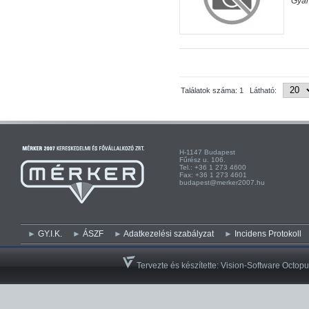
Gyár
Találatok száma: 1 Látható:
H-1147 Budapest H-
Fűrész u. 106. Kist
Tel.: +36 1 273 4600 Te
Fax: +36 1 273 4601 Fa
budapest@merker2007.hu ege
GY.I.K.
ÁSZF
Adatkezelési szabályzat
Incidens Protokoll
Tervezte és készítette:
Vision-Software Octopu