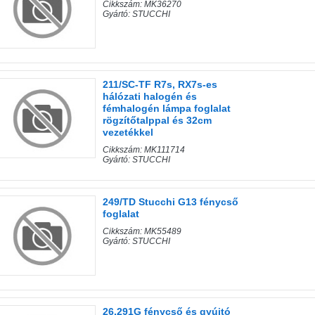
Cikkszám: MK36270
Gyártó: STUCCHI
211/SC-TF R7s, RX7s-es
hálózati halogén és
fémhalogén lámpa foglalat
rögzítőtalppal és 32cm
vezetékkel
Cikkszám: MK111714
Gyártó: STUCCHI
249/TD Stucchi G13 fénycső
foglalat
Cikkszám: MK55489
Gyártó: STUCCHI
26.291G fénycső és gyújtó