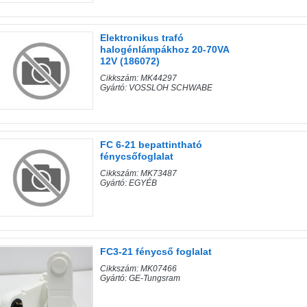
Elektronikus trafó
halogénlámpákhoz 20-70VA
12V (186072)
Cikkszám: MK44297
Gyártó: VOSSLOH SCHWABE
FC 6-21 bepattintható
fénycsőfoglalat
Cikkszám: MK73487
Gyártó: EGYÉB
FC3-21 fénycső foglalat
Cikkszám: MK07466
Gyártó: GE-Tungsram