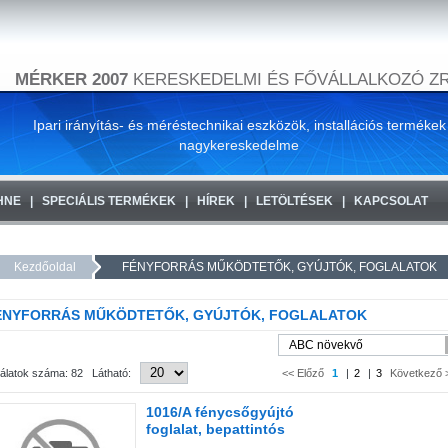
MÉRKER 2007
KERESKEDELMI ÉS FŐVÁLLALKOZÓ ZR
Ipari irányítás- és méréstechnikai eszközök, installációs termékek
nagykereskedelme
HNE
SPECIÁLIS TERMÉKEK
HÍREK
LETÖLTÉSEK
KAPCSOLAT
Kezdőoldal
FÉNYFORRÁS MŰKÖDTETŐK, GYÚJTÓK, FOGLALATOK
ÉNYFORRÁS MŰKÖDTETŐK, GYÚJTÓK, FOGLALATOK
lálatok száma: 82 Látható:
<< Előző
1
|
2
|
3
Következő 
1016/A fénycsőgyújtó
foglalat, bepattintós