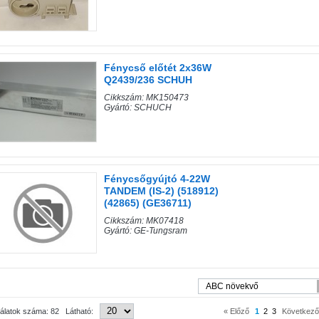
Fénycső előtét 2x36W
Q2439/236 SCHUH
Cikkszám: MK150473
Gyártó: SCHUCH
Fénycsőgyújtó 4-22W
TANDEM (IS-2) (518912)
(42865) (GE36711)
Cikkszám: MK07418
Gyártó: GE-Tungsram
lálatok száma: 82 Látható:
« Előző
1
2
3
Következő