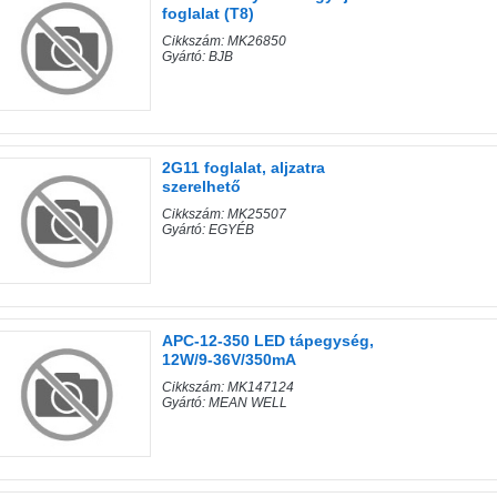
foglalat (T8)
Cikkszám: MK26850
Gyártó: BJB
2G11 foglalat, aljzatra
szerelhető
Cikkszám: MK25507
Gyártó: EGYÉB
APC-12-350 LED tápegység,
12W/9-36V/350mA
Cikkszám: MK147124
Gyártó: MEAN WELL