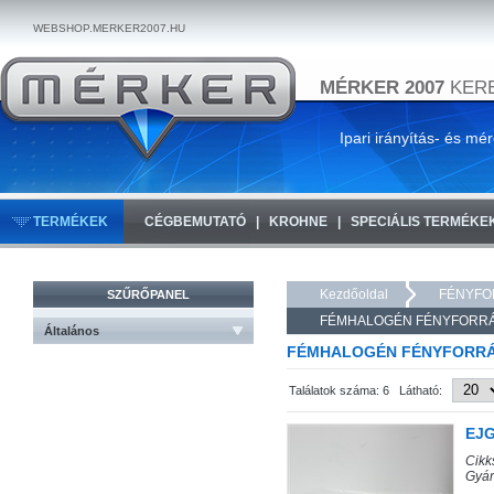
WEBSHOP.MERKER2007.HU
MÉRKER 2007
KERE
Ipari irányítás- és mé
TERMÉKEK
CÉGBEMUTATÓ
KROHNE
SPECIÁLIS TERMÉKE
Kezdőoldal
FÉNYFO
SZŰRŐPANEL
FÉMHALOGÉN FÉNYFORR
Általános
FÉMHALOGÉN FÉNYFORR
Találatok száma: 6 Látható:
EJG
Cik
Gyár