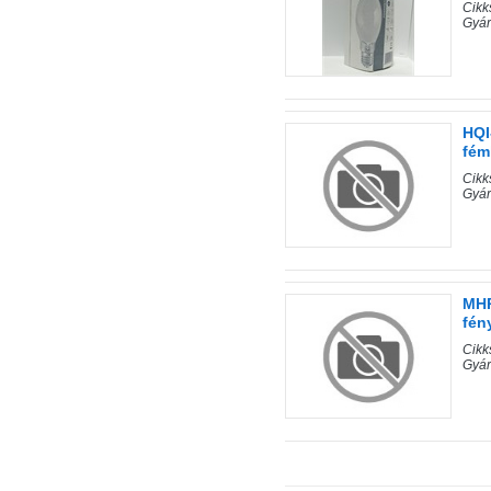
Cik
Gyá
HQI
fém
Cik
Gyá
MHR
fén
Cik
Gyár