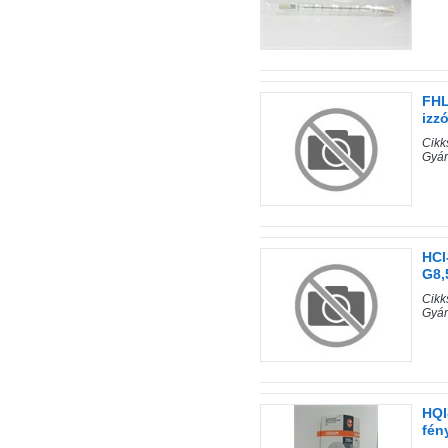
FHL
izz
Cik
Gyá
HCI
G8,
Cik
Gyá
HQI
fén