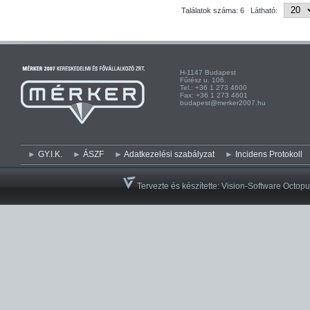
Találatok száma: 6 Látható:
H-1147 Budapest H-
Fűrész u. 106. Kist
Tel.: +36 1 273 4600 Te
Fax: +36 1 273 4601 Fa
budapest@merker2007.hu ege
GY.I.K.
ÁSZF
Adatkezelési szabályzat
Incidens Protokoll
Tervezte és készítette:
Vision-Software Octopu