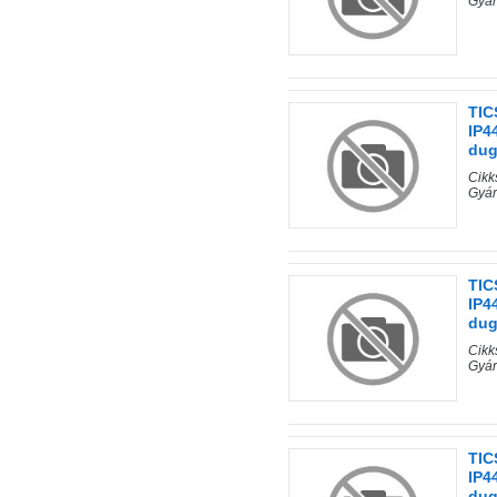
Gyár
TIC
IP4
du
Cik
Gyá
TIC
IP4
du
Cik
Gyá
TIC
IP4
du