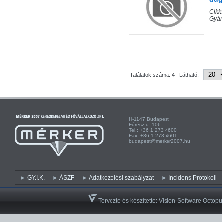
Cik
Gyá
Találatok száma: 4 Látható:
H-1147 Budapest H-
Fűrész u. 106. Kist
Tel.: +36 1 273 4600 Te
Fax: +36 1 273 4601 Fa
budapest@merker2007.hu ege
GY.I.K.
ÁSZF
Adatkezelési szabályzat
Incidens Protokoll
Tervezte és készítette:
Vision-Software Octopu