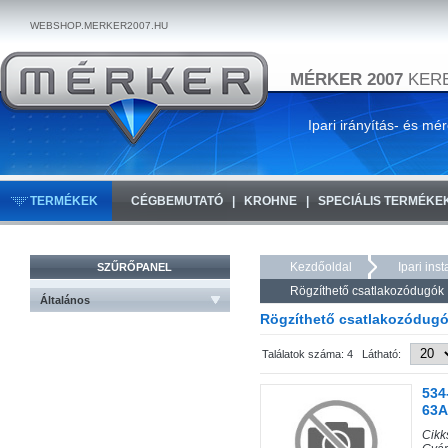
WEBSHOP.MERKER2007.HU
MÉRKER 2007
KERE
Ipari irányítás- és mé
TERMÉKEK
CÉGBEMUTATÓ
KROHNE
SPECIÁLIS TERMÉKE
Kezdőoldal
Ipari ins
SZŰRŐPANEL
Rögzíthető csatlakozódugók
Általános
Rögzíthető csatlakozódug
Találatok száma: 4 Látható:
534-
63A
Cik