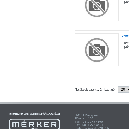
Gyá
75=
Cik
Gyá
Találatok száma: 2 Látható:
H-1147 Budapest H-
Fűrész u. 106. Kist
Tel.: +36 1 273 4600 Te
Fax: +36 1 273 4601 Fa
budapest@merker2007.hu ege