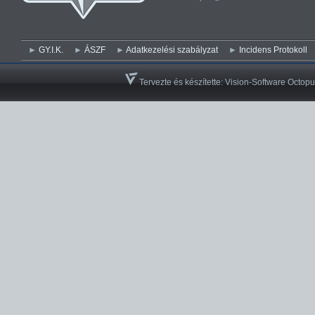
GY.I.K.
ÁSZF
Adatkezelési szabályzat
Incidens Protokoll
Tervezte és készítette:
Vision-Software Octopu