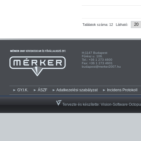
Találatok száma: 12 Látható:
H-1147 Budapest H-
Fűrész u. 106. Kist
Tel.: +36 1 273 4600 Te
Fax: +36 1 273 4601 Fa
budapest@merker2007.hu ege
GY.I.K.
ÁSZF
Adatkezelési szabályzat
Incidens Protokoll
Tervezte és készítette:
Vision-Software Octopu