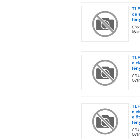
TLF
os 
fén
Cik
Gyá
TLF
ele
fén
Cik
Gyá
TLF
ele
előt
fén
Cik
Gyá