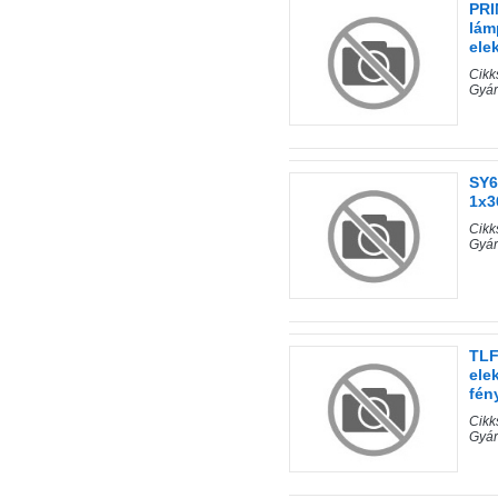
PRI
lám
ele
Cik
Gyár
SY6
1x3
Cik
Gyár
TLF
ele
fén
Cik
Gyá