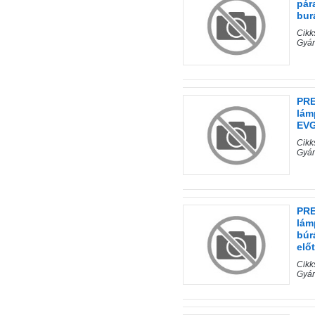
pár
bur
Cik
Gyár
PRE
lám
EVG
Cik
Gyár
PRE
lám
búr
előt
Cik
Gyár