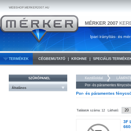
WEBSHOP.MERKER2007.HU
MÉRKER 2007
KERE
Ipari irányítás- és mé
TERMÉKEK
CÉGBEMUTATÓ
KROHNE
SPECIÁLIS TERMÉKE
Kezdőoldal
LÁMPAT
SZŰRŐPANEL
Por- és páramentes fénycsö
Általános
Por- és páramentes fénycs
Találatok száma: 12 Látható:
3F 
660