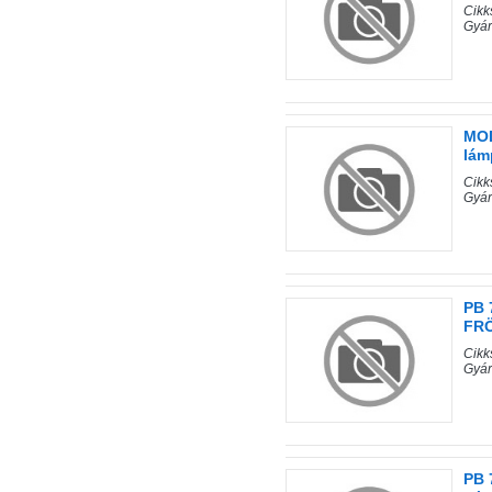
Cik
Gyárt
MOD
lám
Cik
Gyá
PB 
FRÖ
Cikk
Gyár
PB 