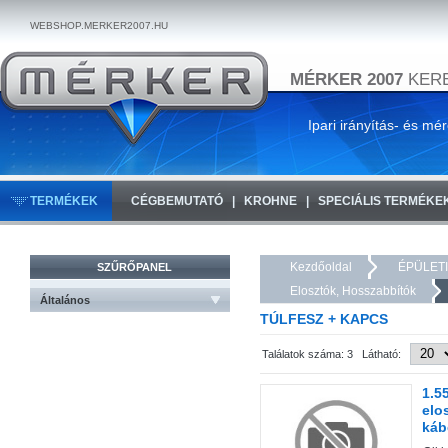
WEBSHOP.MERKER2007.HU
MÉRKER 2007
KERE
Ipari irányítás- és mé
TERMÉKEK
CÉGBEMUTATÓ
KROHNE
SPECIÁLIS TERMÉKE
Kezdőoldal
ÉPÜLET
SZŰRŐPANEL
Elosztók, Hosszabbítók
Általános
TÚLFESZ + KAPCS
Találatok száma: 3 Látható:
1.5
elo
káb