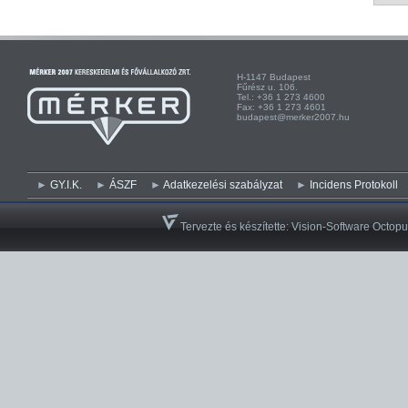
H-1147 Budapest H-
Fűrész u. 106. Kist
Tel.: +36 1 273 4600 Te
Fax: +36 1 273 4601 Fa
budapest@merker2007.hu ege
GY.I.K.
ÁSZF
Adatkezelési szabályzat
Incidens Protokoll
Tervezte és készítette:
Vision-Software Octopu