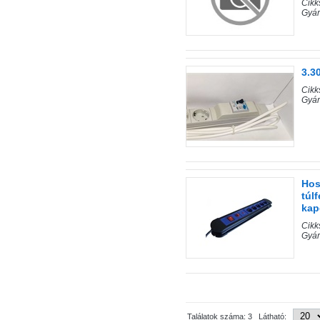
Cik
Gyá
3.3
Cik
Gyá
Hos
túl
kap
Cik
Gyá
Találatok száma: 3 Látható: